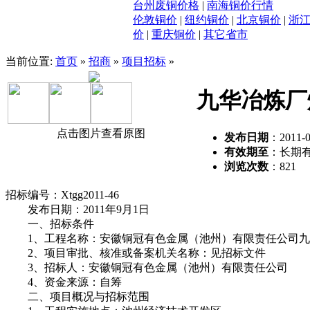
台州废铜价格
|
南海铜价行情
伦敦铜价
|
纽约铜价
|
北京铜价
|
浙
价
|
重庆铜价
|
其它省市
当前位置:
首页
»
招商
»
项目招标
»
九华冶炼厂
点击图片查看原图
发布日期
：2011-0
有效期至
：长期
浏览次数
：
821
招标编号：Xtgg2011-46
发布日期：2011年9月1日
一、招标条件
1、工程名称：安徽铜冠有色金属（池州）有限责任公司九
2、项目审批、核准或备案机关名称：见招标文件
3、招标人：安徽铜冠有色金属（池州）有限责任公司
4、资金来源：自筹
二、项目概况与招标范围