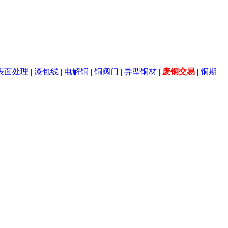
表面处理
|
漆包线
|
电解铜
|
铜阀门
|
异型铜材
|
废铜交易
|
铜期