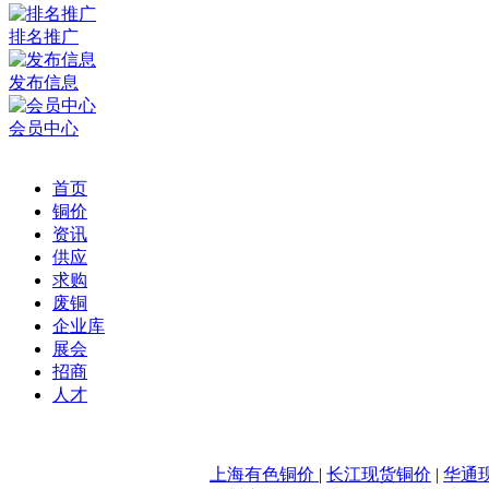
排名推广
发布信息
会员中心
首页
铜价
资讯
供应
求购
废铜
企业库
展会
招商
人才
上海有色铜价
|
长江现货铜价
|
华通