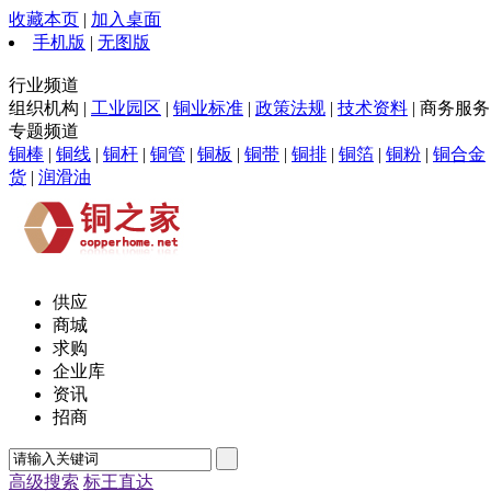
收藏本页
|
加入桌面
手机版
|
无图版
行业频道
组织机构 |
工业园区
|
铜业标准
|
政策法规
|
技术资料
| 商务服务 
专题频道
铜棒
|
铜线
|
铜杆
|
铜管
|
铜板
|
铜带
|
铜排
|
铜箔
|
铜粉
|
铜合金
货
|
润滑油
供应
商城
求购
企业库
资讯
招商
高级搜索
标王直达